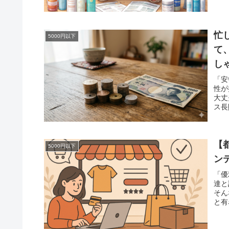
忙
5000円以下
て
し
た
「安
性が
大丈
ス長
【
5000円以下
ン
「優
達と
そん
と有