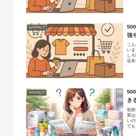
5
5000円以下
強
こん
いま
しろ
近本
5
5000円以下
き
初節
算は
いの
でも