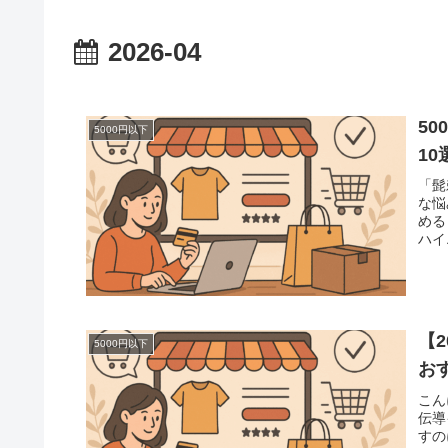
2026-04
5
5000円以下
1
「髭
な悩
める
ハイ
【
5000円以下
お
こん
伝導
すの