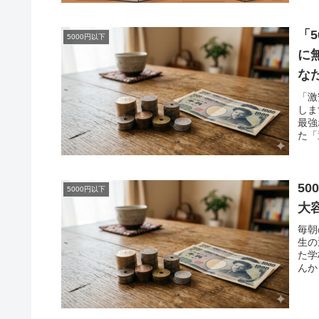
「
5000円以下
に
な
「激
しま
最強
た「
5
5000円以下
大
毎朝
生の
た学
んか