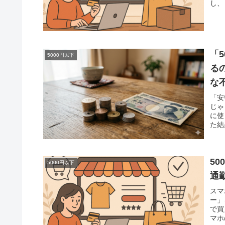
し、
「
5000円以下
る
な
「安
じゃ
に使
た結
5
5000円以下
通
スマ
ー」
で買
マホ