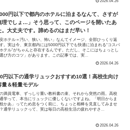
2026.04.26
5000円以下で都内のホテルに泊まるなんて、さすが
無理でしょ…」そう思って、このページを開いたあ
た。大丈夫です。諦めるのはまだ早い！
安ホテル＝汚い、狭い、怖い」なんてイメージ、全部ひっくり返
す。実は今、東京都内には5000円以下でも快適に泊まれる“コスパ
ホテル”がちゃんと存在するんです。ただし、そこにはちょっとし
選び方のコツ」があります。この記事では、実...
2026.04.26
000円以下の通学リュックおすすめ10選！高校生向け
容量＆軽量モデル
の満員電車、ずっしり重い教科書の束、それから突然の雨。高校
通学って、本当にリュックに優しくないですよね。「明日からま
校かあ」ってため息をつく前に、ちょっと相棒を見直してみませ
？通学リュックって、実は毎日の高校生活の疲れやすさ...
2026.04.26