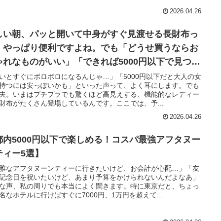
2026.04.26
しい朝、パッと開いて中身がすぐ見渡せる長財布っ
、やっぱり便利ですよね。でも「どうせ買うならお
ゃれなものがいい」「できれば5000円以下で見つけ
い」——そんなふうに考えたことはありませんか？
いとすぐにボロボロになるんじゃ…」「5000円以下だと大人の女
持つには安っぽいかも」といった声って、よく耳にします。でも
夫。いまはプチプラでも驚くほど高見えする、機能的なレディー
財布がたくさん登場しているんです。ここでは、予...
2026.04.26
都内5000円以下で楽しめる！コスパ最強アフタヌー
ティー5選】
雅なアフタヌーンティーに行きたいけど、お会計が心配…」「友
記念日を祝いたいけど、あまり予算をかけられないんだよなあ」
な声、私の周りでも本当によく聞きます。特に東京だと、ちょっ
名なホテルに行けばすぐに7000円、1万円を超えて...