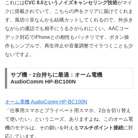
これには
CVC 8.0というノイズキャンセリング技術
がマイ
クに搭載されていて、こちらの声をクリアに届けてくれま
す。風切り音なんかも結構カットしてくれるので、外歩き
ながらの通話でも相手にうるさがられにくい。AACコー
デック対応でiPhoneとの相性もバッチリです。ボタン操
作もシンプルで、再生停止や音量調整でイラつくことも少
ないですよ。
サブ機・2台持ちに最適：オーム電機
AudioComm HP-BC100N
オーム電機 AudioComm HP-BC100N
「仕事用スマホとプライベート用スマホ、2台を切り替え
て使いたい」というニーズ、ありますよね。このオーム電
機のモデルは、その願いを叶える
マルチポイント接続
に対
応しています。