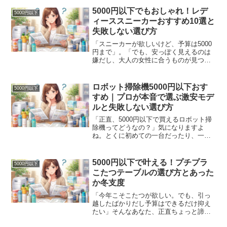
5000円以下でもおしゃれ！レデ
5000円以下
ィーススニーカーおすすめ10選と
失敗しない選び方
「スニーカーが欲しいけど、予算は5000
円まで」。「でも、安っぽく見えるのは
嫌だし、大人の女性に合うものが見つか
らない…」そんなふうに思っていません
か？実は今、5000円以下のレディースス
ニーカーは驚くほど進化しています。デ
ロボット掃除機5000円以下おす
5000円以下
ザインも履き心地...
すめ｜プロが本音で選ぶ激安モデ
ルと失敗しない選び方
「正直、5000円以下で買えるロボット掃
除機ってどうなの？」気になりますよ
ね。とくに初めての一台だったり、一人
暮らしの狭い部屋用だったりすると、で
きればお財布にやさしく済ませたい。そ
んな気持ち、めちゃくちゃわかります。
5000円以下で叶える！プチプラ
5000円以下
ただ、はっきり申し上げ...
こたつテーブルの選び方とあった
か冬支度
「今年こそこたつが欲しい。でも、引っ
越したばかりだし予算はできるだけ抑え
たい」そんなあなた、正直ちょっと諦め
かけてませんか？家電量販店やネットシ