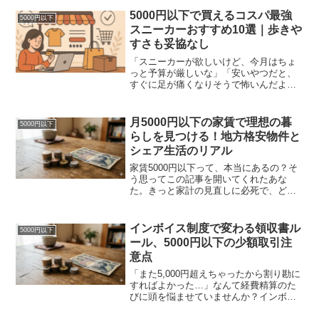
ョップを見ると、こたつテーブルって安
くても1万円台が相場。5,000円以下なん
5000円以下で買えるコスパ最強
5000円以下
て、そもそも存在し...
スニーカーおすすめ10選｜歩きや
すさも妥協なし
「スニーカーが欲しいけど、今月はちょ
っと予算が厳しいな」「安いやつだと、
すぐに足が痛くなりそうで怖いんだよな
あ」そんなふうに思って、このページに
たどり着いたんじゃないでしょうか。正
直、5,000円以下で「これだ！」と思える
月5000円以下の家賃で理想の暮
5000円以下
スニーカーを見つけ...
らしを見つける！地方格安物件と
シェア生活のリアル
家賃5000円以下って、本当にあるの？そ
う思ってこの記事を開いてくれたあな
た。きっと家計の見直しに必死で、どう
にかして固定費を削りたいと考えている
んじゃないでしょうか。結論から言う
と、普通の賃貸物件で家賃5000円以下と
インボイス制度で変わる領収書ル
5000円以下
いうのは、ほぼ存在し...
ール、5000円以下の少額取引注
意点
「また5,000円超えちゃったから割り勘に
すればよかった…」なんて経費精算のた
びに頭を悩ませていませんか？インボイ
ス制度が始まってから、「5,000円」とい