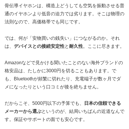
骨伝導イヤホンは、構造上どうしても空気を振動させる普
通のイヤホンより低音の迫力では劣ります。そこは物理の
法則なので、高価格帯でも同じです。
では、何が「安物買いの銭失い」につながるのか。それ
は、
デバイスとの接続安定性
と
耐久性
。ここに尽きます。
Amazonなどで見かける聞いたことのない海外ブランドの
格安品は、たしかに3000円を切ることもあります。で
も、Bluetoothが頻繁に切れたり、充電端子が数ヶ月でダ
メになったりという口コミが後を絶ちません。
だからこそ、5000円以下の予算でも、
日本の信頼できる
メーカーから選ぶ
というのが、結局いちばんの近道なんで
す。保証やサポートの面でも安心です。